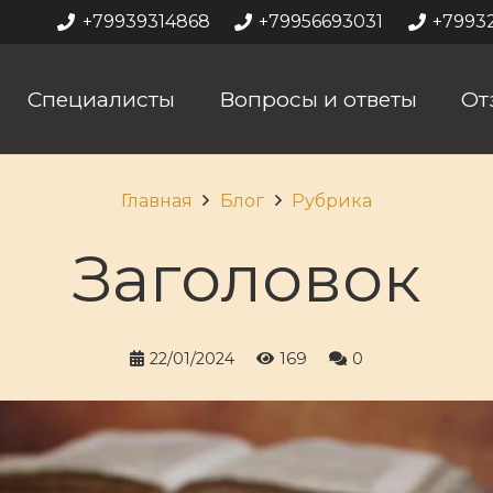
+79939314868
+79956693031
+7993
Специалисты
Вопросы и ответы
От
Главная
Блог
Рубрика
Заголовок
22/01/2024
169
0