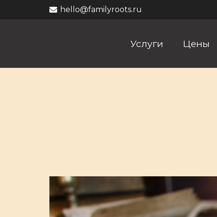
hello@familyroots.ru
Услуги
Цены