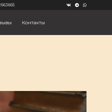
2663665
зывы
Контакты